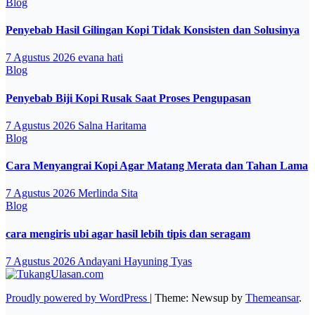
Blog
Penyebab Hasil Gilingan Kopi Tidak Konsisten dan Solusinya
7 Agustus 2026
evana hati
Blog
Penyebab Biji Kopi Rusak Saat Proses Pengupasan
7 Agustus 2026
Salna Haritama
Blog
Cara Menyangrai Kopi Agar Matang Merata dan Tahan Lama
7 Agustus 2026
Merlinda Sita
Blog
cara mengiris ubi agar hasil lebih tipis dan seragam
7 Agustus 2026
Andayani Hayuning Tyas
Proudly powered by WordPress
|
Theme: Newsup by
Themeansar
.