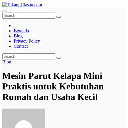
Skip
to
TukangUlasan.com
Baca Aja Dulu!
content
Beranda
Blog
Privacy Policy
Contact
Blog
Mesin Parut Kelapa Mini
Praktis untuk Kebutuhan
Rumah dan Usaha Kecil