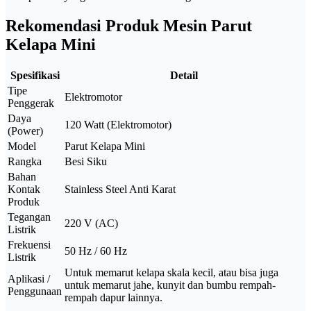
Rekomendasi Produk Mesin Parut
Kelapa Mini
Spesifikasi
Detail
Tipe
Elektromotor
Penggerak
Daya
120 Watt (Elektromotor)
(Power)
Model
Parut Kelapa Mini
Rangka
Besi Siku
Bahan
Kontak
Stainless Steel Anti Karat
Produk
Tegangan
220 V (AC)
Listrik
Frekuensi
50 Hz / 60 Hz
Listrik
Untuk memarut kelapa skala kecil, atau bisa juga
Aplikasi /
untuk memarut jahe, kunyit dan bumbu rempah-
Penggunaan
rempah dapur lainnya.