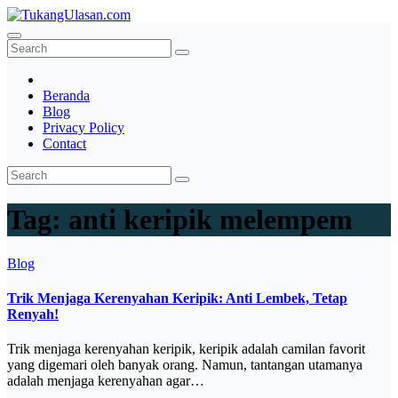
Skip
to
TukangUlasan.com
Baca Aja Dulu!
content
Beranda
Blog
Privacy Policy
Contact
Tag:
anti keripik melempem
Blog
Trik Menjaga Kerenyahan Keripik: Anti Lembek, Tetap
Renyah!
Trik menjaga kerenyahan keripik, keripik adalah camilan favorit
yang digemari oleh banyak orang. Namun, tantangan utamanya
adalah menjaga kerenyahan agar…