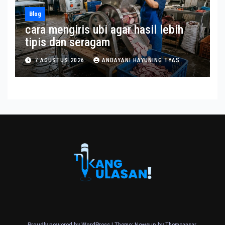
Blog
cara mengiris ubi agar hasil lebih
tipis dan seragam
7 AGUSTUS 2026
ANDAYANI HAYUNING TYAS
Proudly powered by WordPress
|
Theme: Newsup by
Themeansar
.