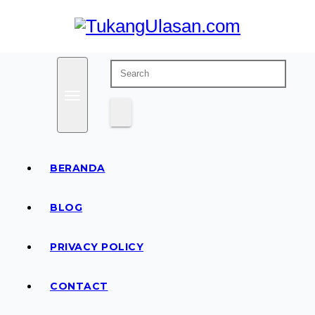
Skip
to
content
Baca Aja Dulu!
TukangUlasan.com
BERANDA
BLOG
PRIVACY POLICY
CONTACT