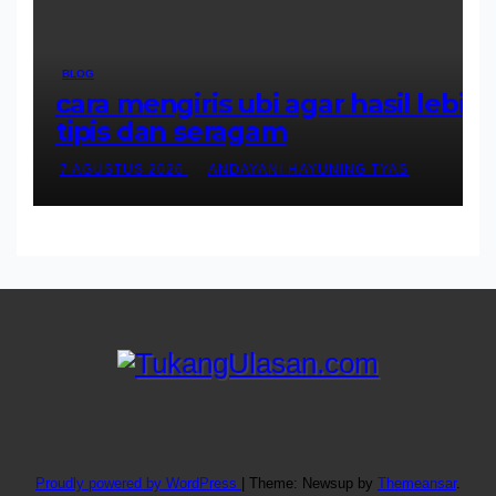
BLOG
cara mengiris ubi agar hasil lebih
tipis dan seragam
7 AGUSTUS 2026
ANDAYANI HAYUNING TYAS
Proudly powered by WordPress
|
Theme: Newsup by
Themeansar
.