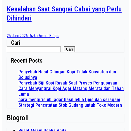
Kesalahan Saat Sangrai Cabai yang Perlu
Dihindari
25 Juni 2026
Rizka Amira Balqis
Cari
Cari
Recent Posts
Penyebab Hasil Gilingan Kopi Tidak Konsisten dan
Solusinya
Penyebab Biji Kopi Rusak Saat Proses Pengupasan
Cara Menyangrai Kopi Agar Matang Merata dan Tahan
Lama
cara mengiris ubi agar hasil lebih tipis dan seragam
Strategi Pencatatan Stok Gudang untuk Toko Modern
Blogroll
Pusat Mesin Usaha Anda