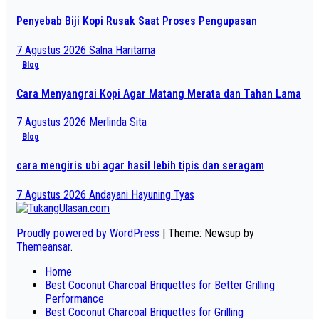
Penyebab Biji Kopi Rusak Saat Proses Pengupasan
7 Agustus 2026
Salna Haritama
Blog
Cara Menyangrai Kopi Agar Matang Merata dan Tahan Lama
7 Agustus 2026
Merlinda Sita
Blog
cara mengiris ubi agar hasil lebih tipis dan seragam
7 Agustus 2026
Andayani Hayuning Tyas
Proudly powered by WordPress
|
Theme: Newsup by
Themeansar
.
Home
Best Coconut Charcoal Briquettes for Better Grilling
Performance
Best Coconut Charcoal Briquettes for Grilling