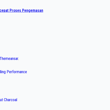
rcepat Proses Pengemasan
Themeansar
.
illing Performance
ut Charcoal