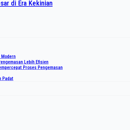
ar di Era Kekinian
o Modern
Pengemasan Lebih Efisien
 Mempercepat Proses Pengemasan
h Padat