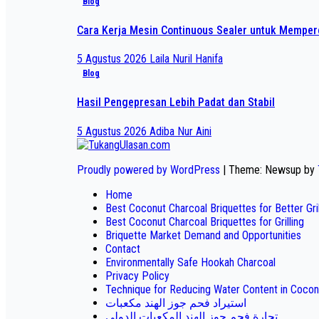
Blog
Cara Kerja Mesin Continuous Sealer untuk Mempe
5 Agustus 2026
Laila Nuril Hanifa
Blog
Hasil Pengepresan Lebih Padat dan Stabil
5 Agustus 2026
Adiba Nur Aini
Proudly powered by WordPress
|
Theme: Newsup by
Home
Best Coconut Charcoal Briquettes for Better Gr
Best Coconut Charcoal Briquettes for Grilling
Briquette Market Demand and Opportunities
Contact
Environmentally Safe Hookah Charcoal
Privacy Policy
Technique for Reducing Water Content in Cocon
استيراد فحم جوز الهند مكعبات
تجارة فحم جوز الهند المكعبات الدولي