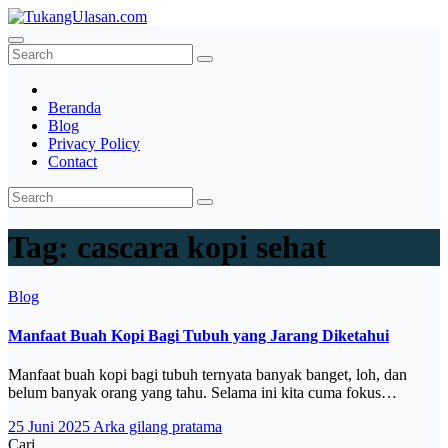
Skip
to
TukangUlasan.com
Baca Aja Dulu!
content
Beranda
Blog
Privacy Policy
Contact
Tag:
cascara kopi sehat
Blog
Manfaat Buah Kopi Bagi Tubuh yang Jarang Diketahui
Manfaat buah kopi bagi tubuh ternyata banyak banget, loh, dan
belum banyak orang yang tahu. Selama ini kita cuma fokus…
25 Juni 2025
Arka gilang pratama
Cari