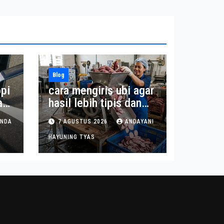
Blog
pi
cara mengiris ubi agar
a
hasil lebih tipis dan
seragam
INDA
7 AGUSTUS 2026
ANDAYANI
HAYUNING TYAS