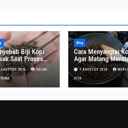
g
Blog
nyebab Biji Kopi
Cara Menyangrai Ko
sak Saat Proses
Agar Matang Merat
ngupasan
dan Tahan Lama
 AGUSTUS 2026
SALNA
7 AGUSTUS 2026
MERL
ITAMA
SITA