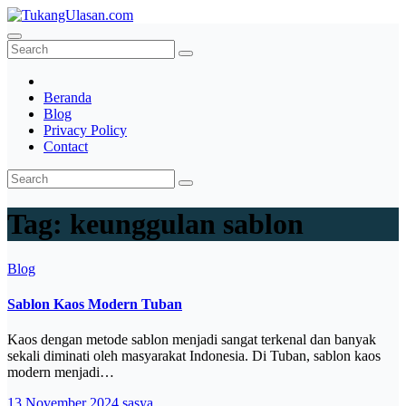
Skip
to
TukangUlasan.com
Baca Aja Dulu!
content
Beranda
Blog
Privacy Policy
Contact
Tag:
keunggulan sablon
Blog
Sablon Kaos Modern Tuban
Kaos dengan metode sablon menjadi sangat terkenal dan banyak
sekali diminati oleh masyarakat Indonesia. Di Tuban, sablon kaos
modern menjadi…
13 November 2024
sasya