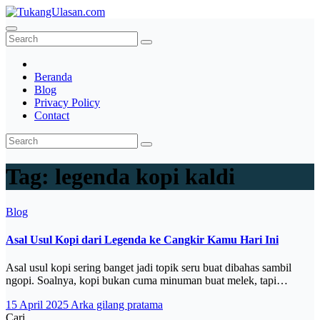
Skip
to
TukangUlasan.com
Baca Aja Dulu!
content
Beranda
Blog
Privacy Policy
Contact
Tag:
legenda kopi kaldi
Blog
Asal Usul Kopi dari Legenda ke Cangkir Kamu Hari Ini
Asal usul kopi sering banget jadi topik seru buat dibahas sambil
ngopi. Soalnya, kopi bukan cuma minuman buat melek, tapi…
15 April 2025
Arka gilang pratama
Cari