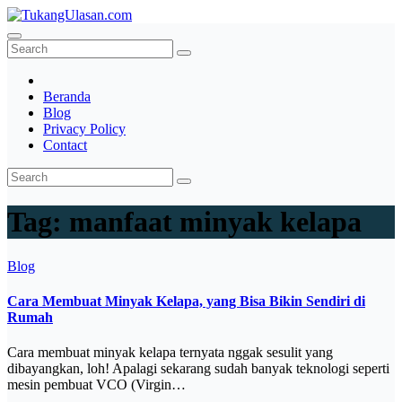
Skip
to
TukangUlasan.com
Baca Aja Dulu!
content
Beranda
Blog
Privacy Policy
Contact
Tag:
manfaat minyak kelapa
Blog
Cara Membuat Minyak Kelapa, yang Bisa Bikin Sendiri di
Rumah
Cara membuat minyak kelapa ternyata nggak sesulit yang
dibayangkan, loh! Apalagi sekarang sudah banyak teknologi seperti
mesin pembuat VCO (Virgin…