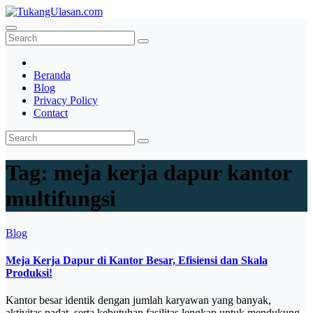
Skip
to
TukangUlasan.com
Baca Aja Dulu!
content
Beranda
Blog
Privacy Policy
Contact
Tag:
meja kerja dapur kantor
multifungsi
Blog
Meja Kerja Dapur di Kantor Besar, Efisiensi dan Skala
Produksi!
Kantor besar identik dengan jumlah karyawan yang banyak,
aktivitas padat, serta kebutuhan fasilitas lengkap untuk mendukung