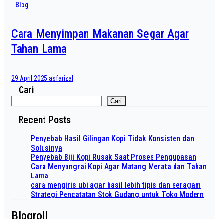
Blog
Cara Menyimpan Makanan Segar Agar
Tahan Lama
29 April 2025
asfarizal
Cari
Cari
Recent Posts
Penyebab Hasil Gilingan Kopi Tidak Konsisten dan
Solusinya
Penyebab Biji Kopi Rusak Saat Proses Pengupasan
Cara Menyangrai Kopi Agar Matang Merata dan Tahan
Lama
cara mengiris ubi agar hasil lebih tipis dan seragam
Strategi Pencatatan Stok Gudang untuk Toko Modern
Blogroll