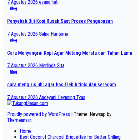
7 Agustus 2026
evana hati
Blog
Penyebab Biji Kopi Rusak Saat Proses Pengupasan
7 Agustus 2026
Salna Haritama
Blog
Cara Menyangrai Kopi Agar Matang Merata dan Tahan Lama
7 Agustus 2026
Merlinda Sita
Blog
cara mengiris ubi agar hasil lebih tipis dan seragam
7 Agustus 2026
Andayani Hayuning Tyas
Proudly powered by WordPress
|
Theme: Newsup by
Themeansar
.
Home
Best Coconut Charcoal Briquettes for Better Grilling