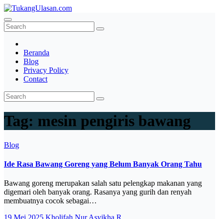
Skip
to
TukangUlasan.com
Baca Aja Dulu!
content
Beranda
Blog
Privacy Policy
Contact
Tag:
mesin pengiris bawang
Blog
Ide Rasa Bawang Goreng yang Belum Banyak Orang Tahu
Bawang goreng merupakan salah satu pelengkap makanan yang
digemari oleh banyak orang. Rasanya yang gurih dan renyah
membuatnya cocok sebagai…
19 Mei 2025
Kholifah Nur Asyikha R