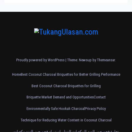
Proudly powered by WordPress
|
Theme: Newsup by
Themeansar
.
Home
Best Coconut Charcoal Briquettes for Better Grilling Performance
Best Coconut Charcoal Briquettes for Grilling
Briquette Market Demand and Opportunities
Contact
Environmentally Safe Hookah Charcoal
Privacy Policy
Technique for Reducing Water Content in Coconut Charcoal
تجارة فحم جوز الهند المكعبات الدولي
استيراد فحم جوز الهند مكعبات