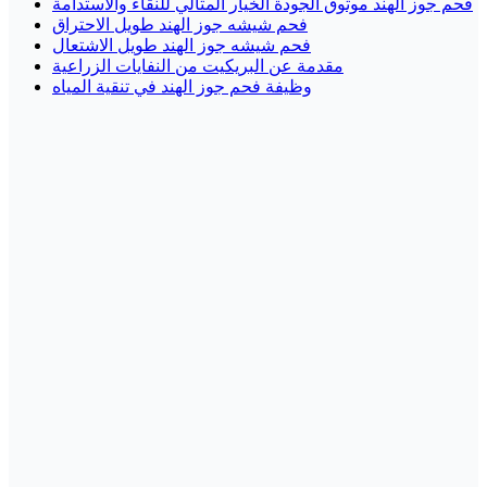
فحم جوز الهند موثوق الجودة الخيار المثالي للنقاء والاستدامة
فحم شيشه جوز الهند طويل الاحتراق
فحم شيشه جوز الهند طويل الاشتعال
مقدمة عن البريكيت من النفايات الزراعية
وظيفة فحم جوز الهند في تنقية المياه