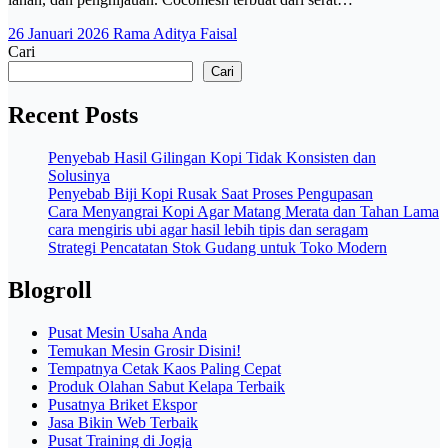
26 Januari 2026
Rama Aditya Faisal
Cari
Cari
Recent Posts
Penyebab Hasil Gilingan Kopi Tidak Konsisten dan
Solusinya
Penyebab Biji Kopi Rusak Saat Proses Pengupasan
Cara Menyangrai Kopi Agar Matang Merata dan Tahan Lama
cara mengiris ubi agar hasil lebih tipis dan seragam
Strategi Pencatatan Stok Gudang untuk Toko Modern
Blogroll
Pusat Mesin Usaha Anda
Temukan Mesin Grosir Disini!
Tempatnya Cetak Kaos Paling Cepat
Produk Olahan Sabut Kelapa Terbaik
Pusatnya Briket Ekspor
Jasa Bikin Web Terbaik
Pusat Training di Jogja