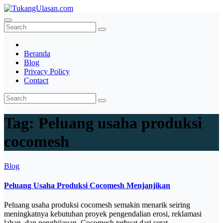
Skip
to
TukangUlasan.com
Baca Aja Dulu!
content
Beranda
Blog
Privacy Policy
Contact
Tag:
Peluang usaha produksi
cocomesh
Blog
Peluang Usaha Produksi Cocomesh Menjanjikan
Peluang usaha produksi cocomesh semakin menarik seiring
meningkatnya kebutuhan proyek pengendalian erosi, reklamasi
lahan, dan penghijauan. Cocomesh terbuat dari serat…