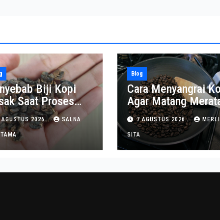
g
Blog
nyebab Biji Kopi
Cara Menyangrai Ko
sak Saat Proses
Agar Matang Merat
ngupasan
dan Tahan Lama
 AGUSTUS 2026
SALNA
7 AGUSTUS 2026
MERL
ITAMA
SITA