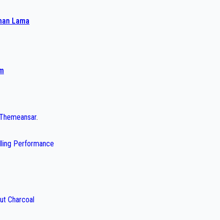
ahan Lama
am
Themeansar
.
illing Performance
ut Charcoal