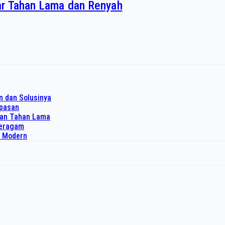
ar Tahan Lama dan Renyah
n dan Solusinya
upasan
dan Tahan Lama
 seragam
o Modern