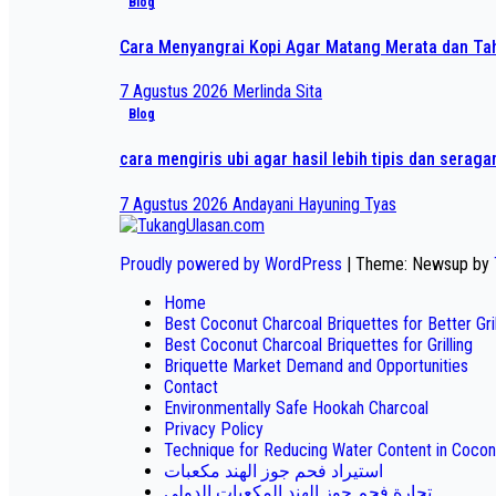
Blog
Cara Menyangrai Kopi Agar Matang Merata dan T
7 Agustus 2026
Merlinda Sita
Blog
cara mengiris ubi agar hasil lebih tipis dan serag
7 Agustus 2026
Andayani Hayuning Tyas
Proudly powered by WordPress
|
Theme: Newsup by
Home
Best Coconut Charcoal Briquettes for Better Gr
Best Coconut Charcoal Briquettes for Grilling
Briquette Market Demand and Opportunities
Contact
Environmentally Safe Hookah Charcoal
Privacy Policy
Technique for Reducing Water Content in Cocon
استيراد فحم جوز الهند مكعبات
تجارة فحم جوز الهند المكعبات الدولي