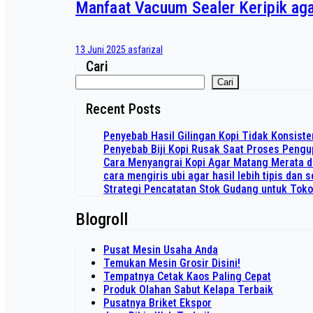
Manfaat Vacuum Sealer Keripik ag
13 Juni 2025
asfarizal
Cari
Cari
Recent Posts
Penyebab Hasil Gilingan Kopi Tidak Konsiste
Penyebab Biji Kopi Rusak Saat Proses Peng
Cara Menyangrai Kopi Agar Matang Merata 
cara mengiris ubi agar hasil lebih tipis dan
Strategi Pencatatan Stok Gudang untuk Tok
Blogroll
Pusat Mesin Usaha Anda
Temukan Mesin Grosir Disini!
Tempatnya Cetak Kaos Paling Cepat
Produk Olahan Sabut Kelapa Terbaik
Pusatnya Briket Ekspor