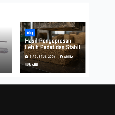
Blog
Hasil Pengepresan
Lebih Padat dan Stabil
t
5 AGUSTUS 2026
ADIBA
n
NUR AINI