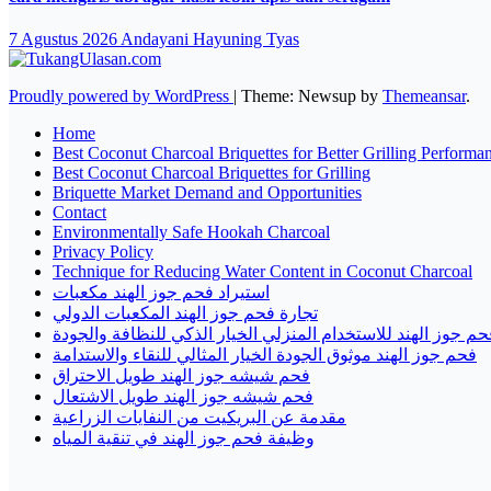
7 Agustus 2026
Andayani Hayuning Tyas
Proudly powered by WordPress
|
Theme: Newsup by
Themeansar
.
Home
Best Coconut Charcoal Briquettes for Better Grilling Performa
Best Coconut Charcoal Briquettes for Grilling
Briquette Market Demand and Opportunities
Contact
Environmentally Safe Hookah Charcoal
Privacy Policy
Technique for Reducing Water Content in Coconut Charcoal
استيراد فحم جوز الهند مكعبات
تجارة فحم جوز الهند المكعبات الدولي
حم جوز الهند للاستخدام المنزلي الخيار الذكي للنظافة والجودة
فحم جوز الهند موثوق الجودة الخيار المثالي للنقاء والاستدامة
فحم شيشه جوز الهند طويل الاحتراق
فحم شيشه جوز الهند طويل الاشتعال
مقدمة عن البريكيت من النفايات الزراعية
وظيفة فحم جوز الهند في تنقية المياه