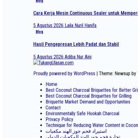
Blog
Cara Kerja Mesin Continuous Sealer untuk Mempe
5 Agustus 2026
Laila Nuril Hanifa
Blog
Hasil Pengepresan Lebih Padat dan Stabil
5 Agustus 2026
Adiba Nur Aini
Proudly powered by WordPress
|
Theme: Newsup by
Home
Best Coconut Charcoal Briquettes for Better Gr
Best Coconut Charcoal Briquettes for Grilling
Briquette Market Demand and Opportunities
Contact
Environmentally Safe Hookah Charcoal
Privacy Policy
Technique for Reducing Water Content in Cocon
استيراد فحم جوز الهند مكعبات
تجارة فحم جوز الهند المكعبات الدولي