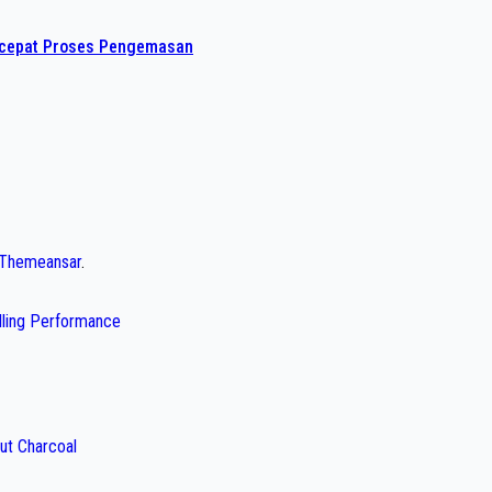
rcepat Proses Pengemasan
Themeansar
.
illing Performance
ut Charcoal