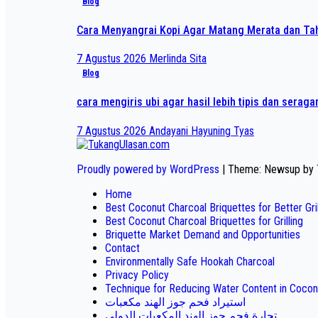
Blog
Cara Menyangrai Kopi Agar Matang Merata dan T
7 Agustus 2026
Merlinda Sita
Blog
cara mengiris ubi agar hasil lebih tipis dan serag
7 Agustus 2026
Andayani Hayuning Tyas
Proudly powered by WordPress
|
Theme: Newsup by
Home
Best Coconut Charcoal Briquettes for Better Gr
Best Coconut Charcoal Briquettes for Grilling
Briquette Market Demand and Opportunities
Contact
Environmentally Safe Hookah Charcoal
Privacy Policy
Technique for Reducing Water Content in Cocon
استيراد فحم جوز الهند مكعبات
تجارة فحم جوز الهند المكعبات الدولي