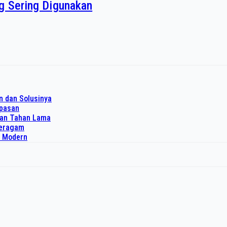
ng Sering Digunakan
n dan Solusinya
upasan
dan Tahan Lama
 seragam
o Modern