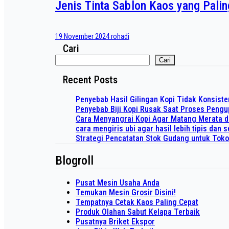
Jenis Tinta Sablon Kaos yang Pali
19 November 2024
rohadi
Cari
Cari
Recent Posts
Penyebab Hasil Gilingan Kopi Tidak Konsiste
Penyebab Biji Kopi Rusak Saat Proses Peng
Cara Menyangrai Kopi Agar Matang Merata 
cara mengiris ubi agar hasil lebih tipis dan
Strategi Pencatatan Stok Gudang untuk Tok
Blogroll
Pusat Mesin Usaha Anda
Temukan Mesin Grosir Disini!
Tempatnya Cetak Kaos Paling Cepat
Produk Olahan Sabut Kelapa Terbaik
Pusatnya Briket Ekspor