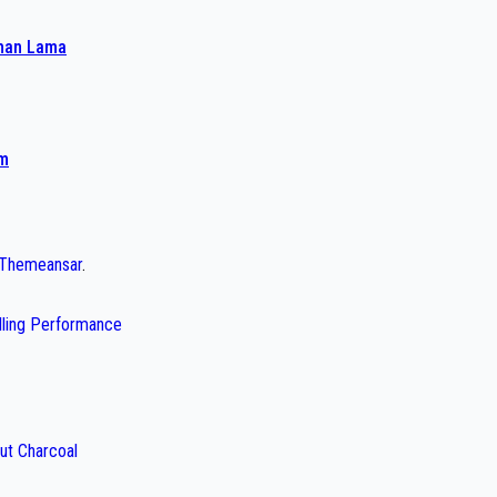
ahan Lama
am
Themeansar
.
illing Performance
ut Charcoal