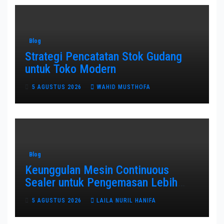
Blog
Strategi Pencatatan Stok Gudang
untuk Toko Modern
5 AGUSTUS 2026
WAHID MUSTHOFA
Blog
Keunggulan Mesin Continuous
Sealer untuk Pengemasan Lebih
Efisien
5 AGUSTUS 2026
LAILA NURIL HANIFA