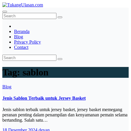
Skip
to
TukangUlasan.com
Baca Aja Dulu!
content
Beranda
Blog
Privacy Policy
Contact
Tag:
sablon
Blog
Jenis Sablon Terbaik untuk Jersey Basket
Jenis sablon terbaik untuk jersey basket, jersey basket memegang
peranan penting dalam penampilan dan kenyamanan pemain selama
bertanding. Salah satu…
18 Desember 2024
devan