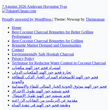
7 Agustus 2026
Andayani Hayuning Tyas
Proudly powered by WordPress
|
Theme: Newsup by
Themeansar
.
Home
Best Coconut Charcoal Briquettes for Better Grilling
Performance
Best Coconut Charcoal Briquettes for Grilling
Briquette Market Demand and Opportunities
Contact
Environmentally Safe Hookah Charcoal
Privacy Policy
Technique for Reducing Water Content in Coconut Charcoal
استيراد فحم جوز الهند مكعبات
تجارة فحم جوز الهند المكعبات الدولي
فحم جوز الهند للاستخدام المنزلي الخيار الذكي للنظافة
والجودة
فحم جوز الهند موثوق الجودة الخيار المثالي للنقاء والاستدامة
فحم شيشه جوز الهند طويل الاحتراق
فحم شيشه جوز الهند طويل الاشتعال
مقدمة عن البريكيت من النفايات الزراعية
وظيفة فحم جوز الهند في تنقية المياه