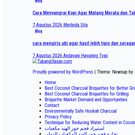
Blog
Cara Menyangrai Kopi Agar Matang Merata dan T
7 Agustus 2026
Merlinda Sita
Blog
cara mengiris ubi agar hasil lebih tipis dan serag
7 Agustus 2026
Andayani Hayuning Tyas
Proudly powered by WordPress
|
Theme: Newsup by
Home
Best Coconut Charcoal Briquettes for Better Gr
Best Coconut Charcoal Briquettes for Grilling
Briquette Market Demand and Opportunities
Contact
Environmentally Safe Hookah Charcoal
Privacy Policy
Technique for Reducing Water Content in Cocon
استيراد فحم جوز الهند مكعبات
تجارة فحم جوز الهند المكعبات الدولي