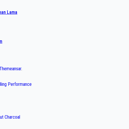
ahan Lama
am
Themeansar
.
illing Performance
ut Charcoal