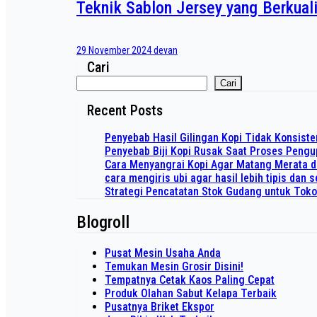
Teknik Sablon Jersey yang Berkual
29 November 2024
devan
Cari
Cari
Recent Posts
Penyebab Hasil Gilingan Kopi Tidak Konsiste
Penyebab Biji Kopi Rusak Saat Proses Peng
Cara Menyangrai Kopi Agar Matang Merata 
cara mengiris ubi agar hasil lebih tipis dan
Strategi Pencatatan Stok Gudang untuk Tok
Blogroll
Pusat Mesin Usaha Anda
Temukan Mesin Grosir Disini!
Tempatnya Cetak Kaos Paling Cepat
Produk Olahan Sabut Kelapa Terbaik
Pusatnya Briket Ekspor