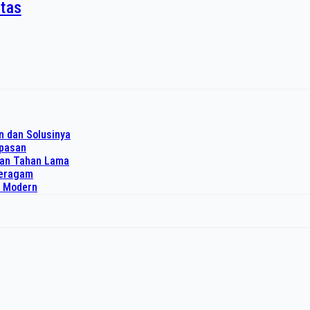
itas
n dan Solusinya
upasan
dan Tahan Lama
 seragam
o Modern