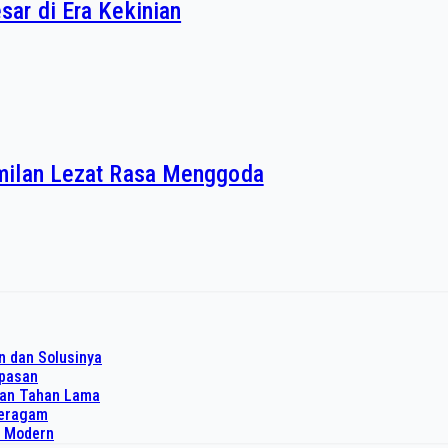
ar di Era Kekinian
milan Lezat Rasa Menggoda
n dan Solusinya
upasan
dan Tahan Lama
 seragam
o Modern