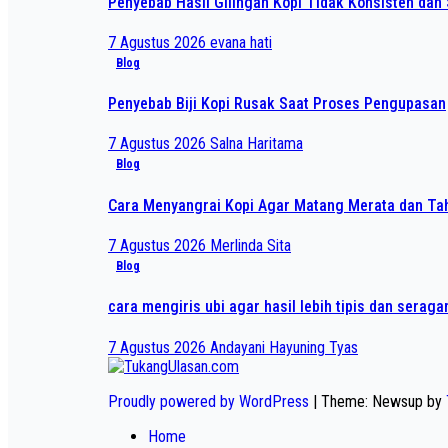
Penyebab Hasil Gilingan Kopi Tidak Konsisten dan 
7 Agustus 2026
evana hati
Blog
Penyebab Biji Kopi Rusak Saat Proses Pengupasan
7 Agustus 2026
Salna Haritama
Blog
Cara Menyangrai Kopi Agar Matang Merata dan T
7 Agustus 2026
Merlinda Sita
Blog
cara mengiris ubi agar hasil lebih tipis dan serag
7 Agustus 2026
Andayani Hayuning Tyas
Proudly powered by WordPress
|
Theme: Newsup by
Home