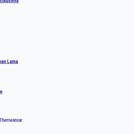
Solusinya
ahan Lama
am
Themeansar
.