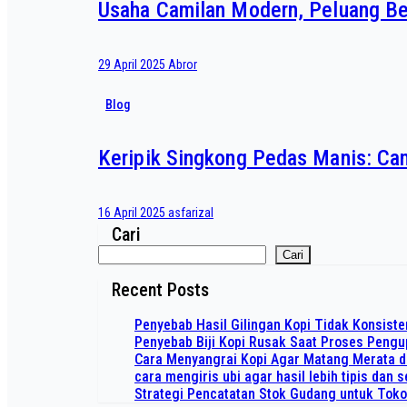
Usaha Camilan Modern, Peluang Bes
29 April 2025
Abror
Blog
Keripik Singkong Pedas Manis: Ca
16 April 2025
asfarizal
Cari
Cari
Recent Posts
Penyebab Hasil Gilingan Kopi Tidak Konsiste
Penyebab Biji Kopi Rusak Saat Proses Peng
Cara Menyangrai Kopi Agar Matang Merata 
cara mengiris ubi agar hasil lebih tipis dan
Strategi Pencatatan Stok Gudang untuk Tok