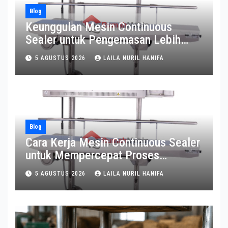
Blog
Keunggulan Mesin Continuous
Sealer untuk Pengemasan Lebih
Efisien
5 AGUSTUS 2026
LAILA NURIL HANIFA
Blog
Cara Kerja Mesin Continuous Sealer
untuk Mempercepat Proses
Pengemasan
5 AGUSTUS 2026
LAILA NURIL HANIFA