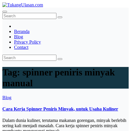
Skip
to
TukangUlasan.com
Baca Aja Dulu!
content
Beranda
Blog
Privacy Policy
Contact
Tag:
spinner peniris minyak
manual
Blog
Cara Kerja Spinner Peniris Minyak, untuk Usaha Kuliner
Dalam dunia kuliner, terutama makanan gorengan, minyak berlebih
sering kali menjadi masalah. Cara kerja spinner peniris minyak
membantu mengurangi minyak…