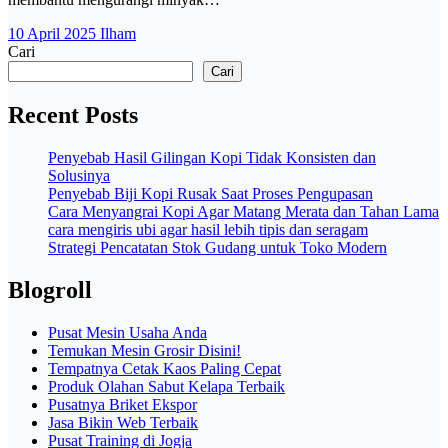
10 April 2025
Ilham
Cari
Cari
Recent Posts
Penyebab Hasil Gilingan Kopi Tidak Konsisten dan
Solusinya
Penyebab Biji Kopi Rusak Saat Proses Pengupasan
Cara Menyangrai Kopi Agar Matang Merata dan Tahan Lama
cara mengiris ubi agar hasil lebih tipis dan seragam
Strategi Pencatatan Stok Gudang untuk Toko Modern
Blogroll
Pusat Mesin Usaha Anda
Temukan Mesin Grosir Disini!
Tempatnya Cetak Kaos Paling Cepat
Produk Olahan Sabut Kelapa Terbaik
Pusatnya Briket Ekspor
Jasa Bikin Web Terbaik
Pusat Training di Jogja