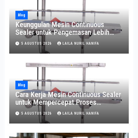
Blog
Keunggulan Mesin Continuous
Sealer untuk Pengemasan Lebih
Efisien
5 AGUSTUS 2026
LAILA NURIL HANIFA
Blog
Cara Kerja Mesin Continuous Sealer
untuk Mempercepat Proses
Pengemasan
5 AGUSTUS 2026
LAILA NURIL HANIFA