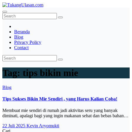
Skip
to
TukangUlasan.com
Baca Aja Dulu!
content
Beranda
Blog
Privacy Policy
Contact
Tag:
tips bikin mie
Blog
Tips Sukses Bikin Mie Sendiri , yang Harus Kalian Coba!
Membuat mie sendiri di rumah jadi aktivitas seru yang banyak
diminati, apalagi bagi yang ingin makanan sehat dan bebas bahan…
22 Juli 2025
Kevin Aryomukti
Cari