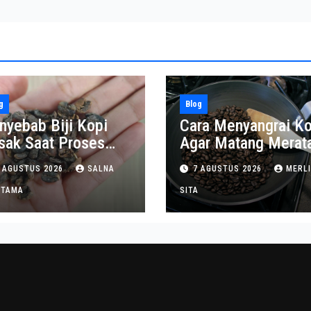
g
Blog
nyebab Biji Kopi
Cara Menyangrai Ko
sak Saat Proses
Agar Matang Merat
ngupasan
dan Tahan Lama
 AGUSTUS 2026
SALNA
7 AGUSTUS 2026
MERL
ITAMA
SITA