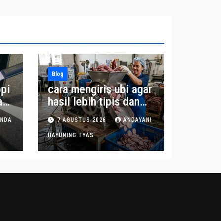
Blog
pi
cara mengiris ubi agar
a
hasil lebih tipis dan
seragam
INDA
7 AGUSTUS 2026
ANDAYANI
HAYUNING TYAS