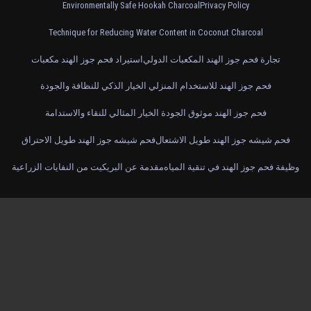
Environmentally Safe Hookah Charcoal
Privacy Policy
Technique for Reducing Water Content in Coconut Charcoal
تجارة فحم جوز الهند المكعبات الدولي
استيراد فحم جوز الهند مكعبات
فحم جوز الهند للاستخدام المنزلي الخيار الذكي للنظافة والجودة
فحم جوز الهند موثوق الجودة الخيار المثالي للنقاء والاستدامة
فحم شيشه جوز الهند طويل الاشتعال
فحم شيشه جوز الهند طويل الاحتراق
وظيفة فحم جوز الهند في تنقية المياه
مقدمة عن البريكيت من النفايات الزراعية