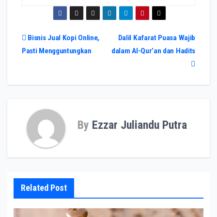
Navigasi
Bisnis Jual Kopi Online,
Dalil Kafarat Puasa Wajib
Pasti Mengguntungkan
dalam Al-Qur’an dan Hadits
pos
By
Ezzar Juliandu Putra
Related Post