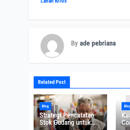
Lahan Kritis
pos
By
ade pebriana
Related Post
Blog
Blo
Strategi Pencatatan
Ke
Stok Gudang untuk
Co
Toko Modern
un