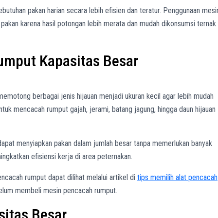
utuhan pakan harian secara lebih efisien dan teratur. Penggunaan mesi
kan karena hasil potongan lebih merata dan mudah dikonsumsi ternak
umput Kapasitas Besar
memotong berbagai jenis hijauan menjadi ukuran kecil agar lebih mudah
untuk mencacah rumput gajah, jerami, batang jagung, hingga daun hijauan
k dapat menyiapkan pakan dalam jumlah besar tanpa memerlukan banyak
gkatkan efisiensi kerja di area peternakan.
cacah rumput dapat dilihat melalui artikel di
tips memilih alat pencacah
elum membeli mesin pencacah rumput.
itas Besar