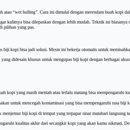
ah atau “wet hulling”. Cara ini dimulai dengan merendam buah kopi da
ar kulitnya bisa dilepaskan dengan lebih mudah. Teknik ini biasanya m
di pilihan yang pas.
iji kopi bisa jadi solusi. Mesin ini bekerja otomatis untuk memisahkan
yang didesain khusus untuk mengupas biji kopi dengan berbagai ukura
 kopi yang masih mentah atau terlalu matang bisa mempengaruhi kuali
nakan untuk mencegah kontaminasi yang bisa mempengaruhi rasa biji k
enjemur biji kopi di tempat yang terpapar sinar matahari langsung tapi
ngaruhi kualitas akhir dari secangkir kopi yang akan kamu nikmati. De