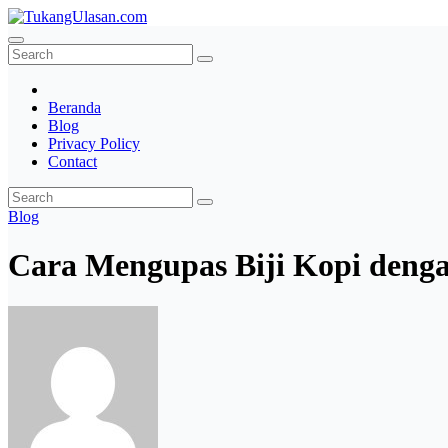
Skip
to
TukangUlasan.com
Baca Aja Dulu!
content
Beranda
Blog
Privacy Policy
Contact
Blog
Cara Mengupas Biji Kopi deng