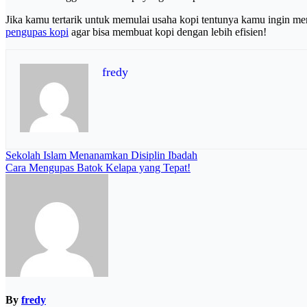
Jika kamu tertarik untuk memulai usaha kopi tentunya kamu ingin m
pengupas kopi
agar bisa membuat kopi dengan lebih efisien!
fredy
Navigasi
Sekolah Islam Menanamkan Disiplin Ibadah
Cara Mengupas Batok Kelapa yang Tepat!
pos
By
fredy