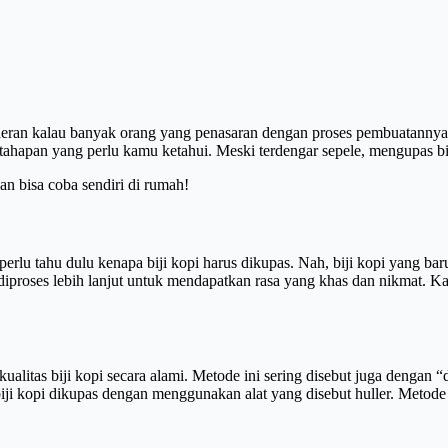
 heran kalau banyak orang yang penasaran dengan proses pembuatannya,
tahapan yang perlu kamu ketahui. Meski terdengar sepele, mengupas biji
n bisa coba sendiri di rumah!
perlu tahu dulu kenapa biji kopi harus dikupas. Nah, biji kopi yang ba
 diproses lebih lanjut untuk mendapatkan rasa yang khas dan nikmat. K
 kualitas biji kopi secara alami. Metode ini sering disebut juga dengan
iji kopi dikupas dengan menggunakan alat yang disebut huller. Metode 