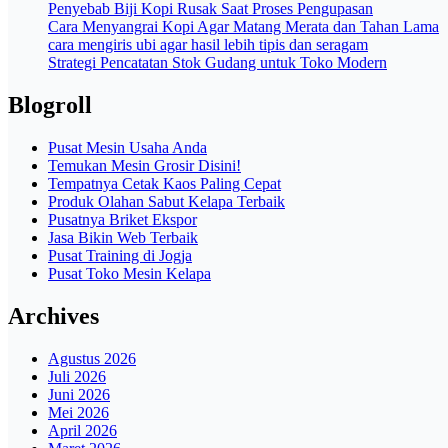
Penyebab Biji Kopi Rusak Saat Proses Pengupasan
Cara Menyangrai Kopi Agar Matang Merata dan Tahan Lama
cara mengiris ubi agar hasil lebih tipis dan seragam
Strategi Pencatatan Stok Gudang untuk Toko Modern
Blogroll
Pusat Mesin Usaha Anda
Temukan Mesin Grosir Disini!
Tempatnya Cetak Kaos Paling Cepat
Produk Olahan Sabut Kelapa Terbaik
Pusatnya Briket Ekspor
Jasa Bikin Web Terbaik
Pusat Training di Jogja
Pusat Toko Mesin Kelapa
Archives
Agustus 2026
Juli 2026
Juni 2026
Mei 2026
April 2026