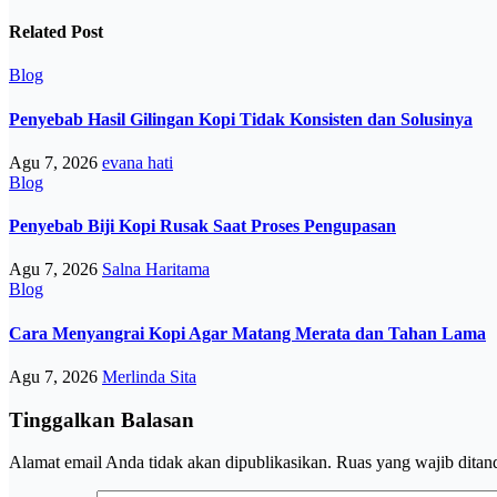
Related Post
Blog
Penyebab Hasil Gilingan Kopi Tidak Konsisten dan Solusinya
Agu 7, 2026
evana hati
Blog
Penyebab Biji Kopi Rusak Saat Proses Pengupasan
Agu 7, 2026
Salna Haritama
Blog
Cara Menyangrai Kopi Agar Matang Merata dan Tahan Lama
Agu 7, 2026
Merlinda Sita
Tinggalkan Balasan
Alamat email Anda tidak akan dipublikasikan.
Ruas yang wajib ditan