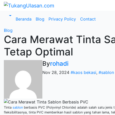
Skip
to
content
Beranda
Blog
Privacy Policy
Contact
Blog
Cara Merawat Tinta S
Tetap Optimal
By
rohadi
Nov 28, 2024
#kaos bekasi
,
#sablon
Tinta
sablon
berbasis PVC (Polyvinyl Chloride) adalah salah satu jenis 
fleksibilitasnya, tinta PVC memberikan hasil sablon yang tahan lama, 