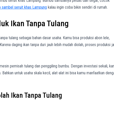
n bumbu seruit khas Lampung. Bumbu sambalnya pedas dan segar, cocok
p sambel seruit khas Lampung
kalau ingin coba bikin sendiri di rumah.
duk Ikan Tanpa Tulang
pa tulang sebagai bahan dasar usaha. Kamu bisa produksi abon lele,
rena daging ikan tanpa duri jauh lebih mudah diolah, proses produksi ja
mesin pemisah tulang dan penggiling bumbu. Dengan investasi sekali, k
ian. Bahkan untuk usaha skala kecil, alat-alat ini bisa kamu manfaatkan den
lah Ikan Tanpa Tulang