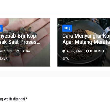
g
Blog
nyebab Biji Kopi
Cara Menyangrai Ko
sak Saat Proses
Agar Matang Merata
ngupasan
dan Tahan Lama
U 7, 2026
SALNA
AGU 7, 2026
MERLINDA
ITAMA
SITA
ng wajib ditandai
*