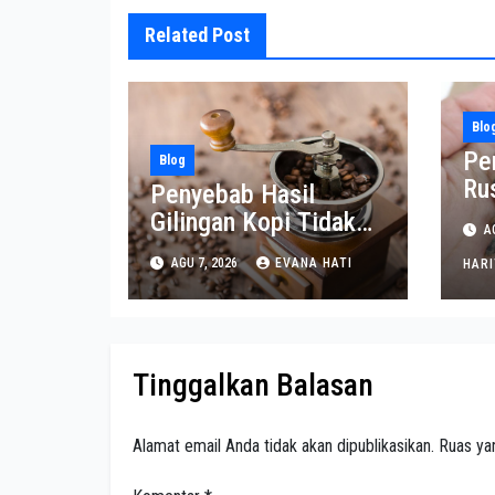
Related Post
Blo
Pe
Blog
Ru
Penyebab Hasil
Pe
Gilingan Kopi Tidak
AG
Konsisten dan
AGU 7, 2026
EVANA HATI
HAR
Solusinya
Tinggalkan Balasan
Alamat email Anda tidak akan dipublikasikan.
Ruas ya