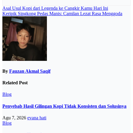
Navigasi
Asal Usul Kopi dari Legenda ke Cangkir Kamu Hari Ini
Keripik Singkong Pedas Manis: Camilan Lezat Rasa Menggoda
pos
By
Fauzan Akmal Saqif
Related Post
Blog
Penyebab Hasil Gilingan Kopi Tidak Konsisten dan Solusinya
Agu 7, 2026
evana hati
Blog