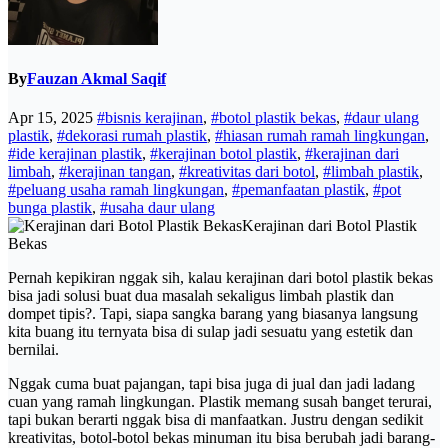
By
Fauzan Akmal Saqif
Apr 15, 2025
#bisnis kerajinan
,
#botol plastik bekas
,
#daur ulang
plastik
,
#dekorasi rumah plastik
,
#hiasan rumah ramah lingkungan
,
#ide kerajinan plastik
,
#kerajinan botol plastik
,
#kerajinan dari
limbah
,
#kerajinan tangan
,
#kreativitas dari botol
,
#limbah plastik
,
#peluang usaha ramah lingkungan
,
#pemanfaatan plastik
,
#pot
bunga plastik
,
#usaha daur ulang
Kerajinan dari Botol Plastik
Bekas
Pernah kepikiran nggak sih, kalau kerajinan dari botol plastik bekas
bisa jadi solusi buat dua masalah sekaligus limbah plastik dan
dompet tipis?. Tapi, siapa sangka barang yang biasanya langsung
kita buang itu ternyata bisa di sulap jadi sesuatu yang estetik dan
bernilai.
Nggak cuma buat pajangan, tapi bisa juga di jual dan jadi ladang
cuan yang ramah lingkungan. Plastik memang susah banget terurai,
tapi bukan berarti nggak bisa di manfaatkan. Justru dengan sedikit
kreativitas, botol-botol bekas minuman itu bisa berubah jadi barang-