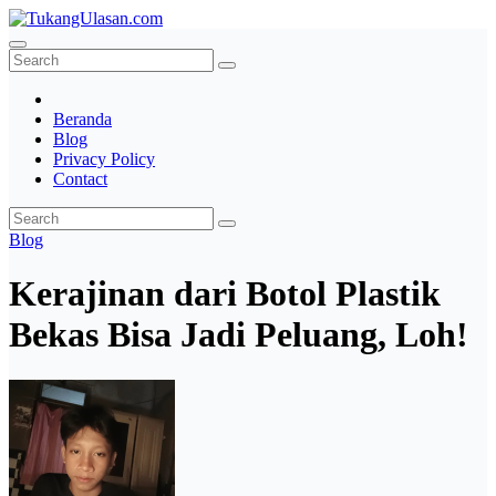
Skip
to
TukangUlasan.com
Baca Aja Dulu!
content
Beranda
Blog
Privacy Policy
Contact
Blog
Kerajinan dari Botol Plastik
Bekas Bisa Jadi Peluang, Loh!