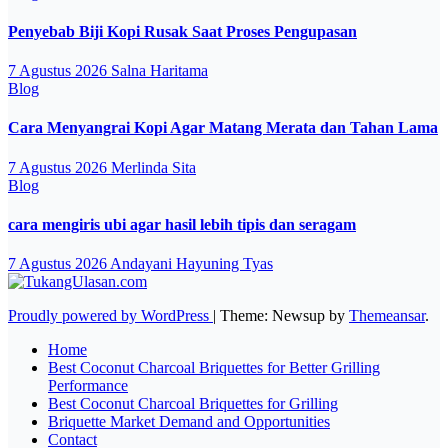
Penyebab Biji Kopi Rusak Saat Proses Pengupasan
7 Agustus 2026
Salna Haritama
Blog
Cara Menyangrai Kopi Agar Matang Merata dan Tahan Lama
7 Agustus 2026
Merlinda Sita
Blog
cara mengiris ubi agar hasil lebih tipis dan seragam
7 Agustus 2026
Andayani Hayuning Tyas
Proudly powered by WordPress
|
Theme: Newsup by
Themeansar
.
Home
Best Coconut Charcoal Briquettes for Better Grilling
Performance
Best Coconut Charcoal Briquettes for Grilling
Briquette Market Demand and Opportunities
Contact