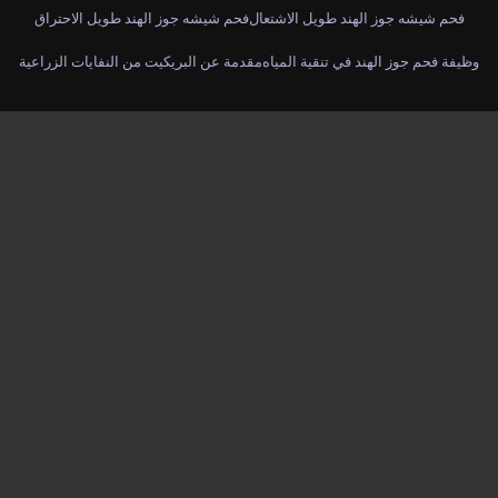
فحم شيشه جوز الهند طويل الاشتعال
فحم شيشه جوز الهند طويل الاحتراق
وظيفة فحم جوز الهند في تنقية المياه
مقدمة عن البريكيت من النفايات الزراعية