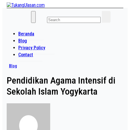
Skip
to
Baca Aja Dulu!
content
TukangUlasan.com
Beranda
Blog
Privacy Policy
Contact
Blog
Pendidikan Agama Intensif di
Sekolah Islam Yogykarta