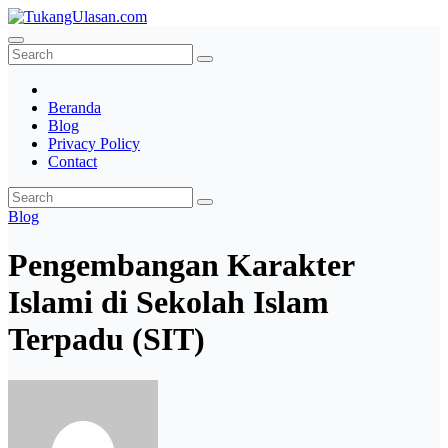
Skip
to
TukangUlasan.com
Baca Aja Dulu!
content
Beranda
Blog
Privacy Policy
Contact
Blog
Pengembangan Karakter
Islami di Sekolah Islam
Terpadu (SIT)