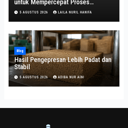
untuk Mempercepat Proses
Pengemasan
5 AGUSTUS 2026
LAILA NURIL HANIFA
Blog
Hasil Pengepresan Lebih Padat dan
Stabil
5 AGUSTUS 2026
ADIBA NUR AINI