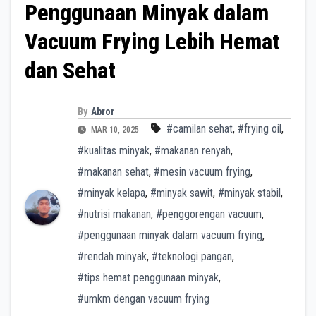
Penggunaan Minyak dalam
Vacuum Frying Lebih Hemat
dan Sehat
By
Abror
#camilan sehat
,
#frying oil
,
MAR 10, 2025
#kualitas minyak
,
#makanan renyah
,
#makanan sehat
,
#mesin vacuum frying
,
#minyak kelapa
,
#minyak sawit
,
#minyak stabil
,
#nutrisi makanan
,
#penggorengan vacuum
,
#penggunaan minyak dalam vacuum frying
,
#rendah minyak
,
#teknologi pangan
,
#tips hemat penggunaan minyak
,
#umkm dengan vacuum frying