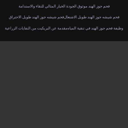
فحم جوز الهند موثوق الجودة الخيار المثالي للنقاء والاستدامة
فحم شيشه جوز الهند طويل الاشتعال
فحم شيشه جوز الهند طويل الاحتراق
وظيفة فحم جوز الهند في تنقية المياه
مقدمة عن البريكيت من النفايات الزراعية