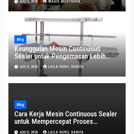
AGU 5, 2026
WAHID MUSTHOFA
Blog
Keunggulan Mesin Continuous
Sealer untuk Pengemasan Lebih
Efisien
AGU 5, 2026
LAILA NURIL HANIFA
Blog
Cara Kerja Mesin Continuous Sealer
untuk Mempercepat Proses
Pengemasan
AGU 5, 2026
LAILA NURIL HANIFA