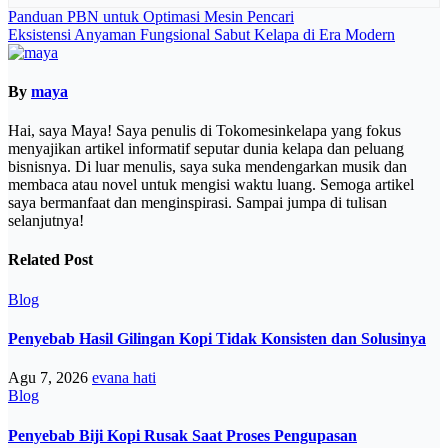
Navigasi
Panduan PBN untuk Optimasi Mesin Pencari
Eksistensi Anyaman Fungsional Sabut Kelapa di Era Modern
pos
By
maya
Hai, saya Maya! Saya penulis di Tokomesinkelapa yang fokus
menyajikan artikel informatif seputar dunia kelapa dan peluang
bisnisnya. Di luar menulis, saya suka mendengarkan musik dan
membaca atau novel untuk mengisi waktu luang. Semoga artikel
saya bermanfaat dan menginspirasi. Sampai jumpa di tulisan
selanjutnya!
Related Post
Blog
Penyebab Hasil Gilingan Kopi Tidak Konsisten dan Solusinya
Agu 7, 2026
evana hati
Blog
Penyebab Biji Kopi Rusak Saat Proses Pengupasan