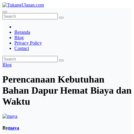
Skip
to
TukangUlasan.com
Baca Aja Dulu!
content
Beranda
Blog
Privacy Policy
Contact
Blog
Perencanaan Kebutuhan
Bahan Dapur Hemat Biaya dan
Waktu
By
maya