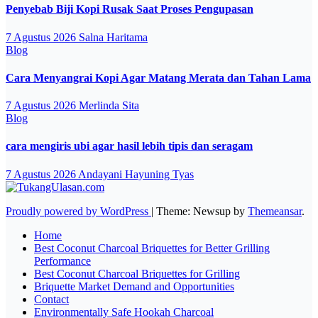
Penyebab Biji Kopi Rusak Saat Proses Pengupasan
7 Agustus 2026
Salna Haritama
Blog
Cara Menyangrai Kopi Agar Matang Merata dan Tahan Lama
7 Agustus 2026
Merlinda Sita
Blog
cara mengiris ubi agar hasil lebih tipis dan seragam
7 Agustus 2026
Andayani Hayuning Tyas
Proudly powered by WordPress
|
Theme: Newsup by
Themeansar
.
Home
Best Coconut Charcoal Briquettes for Better Grilling
Performance
Best Coconut Charcoal Briquettes for Grilling
Briquette Market Demand and Opportunities
Contact
Environmentally Safe Hookah Charcoal