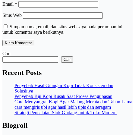
Email
*
Situs Web
Simpan nama, email, dan situs web saya pada peramban ini
untuk komentar saya berikutnya.
Cari
Cari
Recent Posts
Penyebab Hasil Gilingan Kopi Tidak Konsisten dan
Solusinya
Penyebab Biji Kopi Rusak Saat Proses Pengupasan
Cara Menyangrai Kopi Agar Matang Merata dan Tahan Lama
cara mengiris ubi agar hasil lebih tipis dan seragam
Strategi Pencatatan Stok Gudang untuk Toko Modern
Blogroll