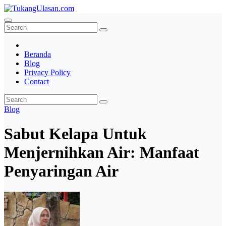
Skip
to
TukangUlasan.com
Baca Aja Dulu!
content
Beranda
Blog
Privacy Policy
Contact
Blog
Sabut Kelapa Untuk
Menjernihkan Air: Manfaat
Penyaringan Air