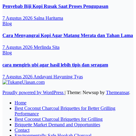
Penyebab Biji Kopi Rusak Saat Proses Pengupasan
7 Agustus 2026
Salna Haritama
Blog
Cara Menyangrai Kopi Agar Matang Merata dan Tahan Lama
7 Agustus 2026
Merlinda Sita
Blog
cara mengiris ubi agar hasil lebih tipis dan seragam
7 Agustus 2026
Andayani Hayuning Tyas
Proudly powered by WordPress
|
Theme: Newsup by
Themeansar
.
Home
Best Coconut Charcoal Briquettes for Better Grilling
Performance
Best Coconut Charcoal Briquettes for Grilling
Briquette Market Demand and Opportunities
Contact
Environmentally Safe Hookah Charcoal