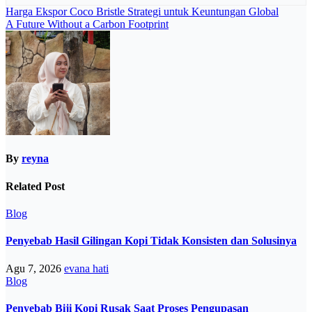
Navigasi
Harga Ekspor Coco Bristle Strategi untuk Keuntungan Global
A Future Without a Carbon Footprint
pos
By
reyna
Related Post
Blog
Penyebab Hasil Gilingan Kopi Tidak Konsisten dan Solusinya
Agu 7, 2026
evana hati
Blog
Penyebab Biji Kopi Rusak Saat Proses Pengupasan