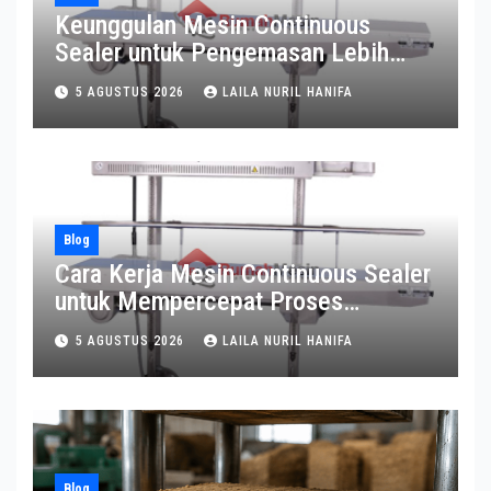
Keunggulan Mesin Continuous
Sealer untuk Pengemasan Lebih
Efisien
5 AGUSTUS 2026
LAILA NURIL HANIFA
Blog
Cara Kerja Mesin Continuous Sealer
untuk Mempercepat Proses
Pengemasan
5 AGUSTUS 2026
LAILA NURIL HANIFA
Blog