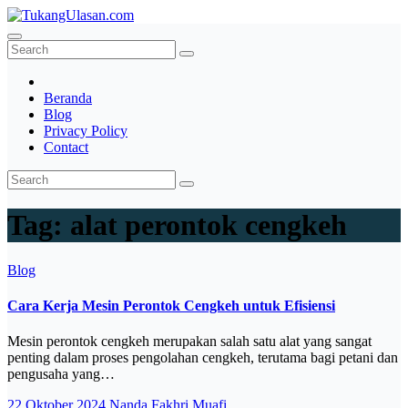
Skip
to
TukangUlasan.com
Baca Aja Dulu!
content
Beranda
Blog
Privacy Policy
Contact
Tag:
alat perontok cengkeh
Blog
Cara Kerja Mesin Perontok Cengkeh untuk Efisiensi
Mesin perontok cengkeh merupakan salah satu alat yang sangat
penting dalam proses pengolahan cengkeh, terutama bagi petani dan
pengusaha yang…
22 Oktober 2024
Nanda Fakhri Muafi