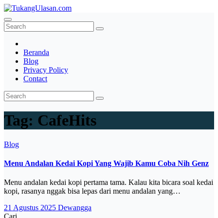
Skip
to
TukangUlasan.com
Baca Aja Dulu!
content
Beranda
Blog
Privacy Policy
Contact
Tag:
CafeHits
Blog
Menu Andalan Kedai Kopi Yang Wajib Kamu Coba Nih Genz
Menu andalan kedai kopi pertama tama. Kalau kita bicara soal kedai
kopi, rasanya nggak bisa lepas dari menu andalan yang…
21 Agustus 2025
Dewangga
Cari