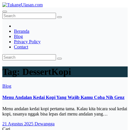
Skip
to
TukangUlasan.com
Baca Aja Dulu!
content
Beranda
Blog
Privacy Policy
Contact
Tag:
DessertKopi
Blog
Menu Andalan Kedai Kopi Yang Wajib Kamu Coba Nih Genz
Menu andalan kedai kopi pertama tama. Kalau kita bicara soal kedai
kopi, rasanya nggak bisa lepas dari menu andalan yang…
21 Agustus 2025
Dewangga
Cari