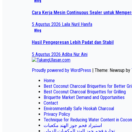
Blog
Cara Kerja Mesin Continuous Sealer untuk Mempe
5 Agustus 2026
Laila Nuril Hanifa
Blog
Hasil Pengepresan Lebih Padat dan Stabil
5 Agustus 2026
Adiba Nur Aini
Proudly powered by WordPress
|
Theme: Newsup by
Home
Best Coconut Charcoal Briquettes for Better Gr
Best Coconut Charcoal Briquettes for Grilling
Briquette Market Demand and Opportunities
Contact
Environmentally Safe Hookah Charcoal
Privacy Policy
Technique for Reducing Water Content in Cocon
استيراد فحم جوز الهند مكعبات
تجارة فحم جوز الهند المكعبات الدولي