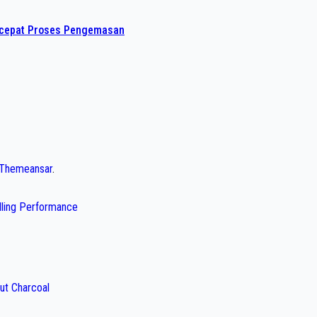
rcepat Proses Pengemasan
Themeansar
.
illing Performance
ut Charcoal