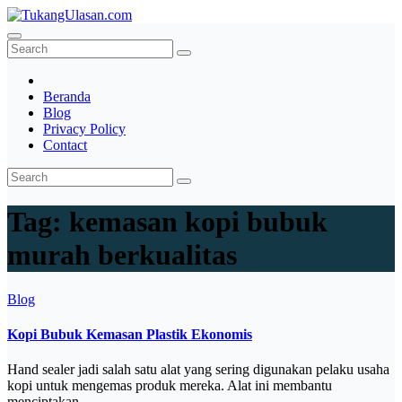
Skip
to
TukangUlasan.com
Baca Aja Dulu!
content
Beranda
Blog
Privacy Policy
Contact
Tag:
kemasan kopi bubuk
murah berkualitas
Blog
Kopi Bubuk Kemasan Plastik Ekonomis
Hand sealer jadi salah satu alat yang sering digunakan pelaku usaha
kopi untuk mengemas produk mereka. Alat ini membantu
menciptakan…