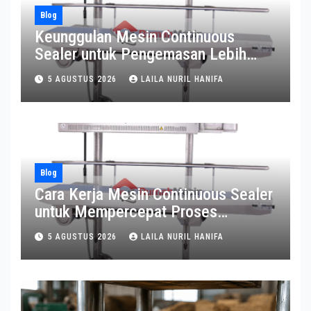
Blog
Keunggulan Mesin Continuous
Sealer untuk Pengemasan Lebih
Efisien
5 AGUSTUS 2026
LAILA NURIL HANIFA
Blog
Cara Kerja Mesin Continuous Sealer
untuk Mempercepat Proses
Pengemasan
5 AGUSTUS 2026
LAILA NURIL HANIFA